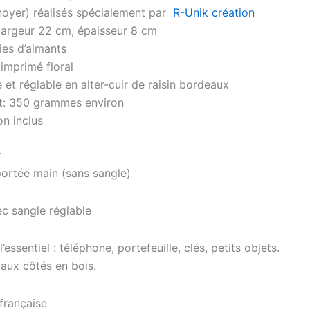
noyer)
réalisés spécialement par
R-Unik création
largeur 22 cm, épaisseur 8 cm
ies d’aimants
imprimé floral
et réglable en alter-cuir de raisin bordeaux
t: 350 grammes environ
on inclus
r
ortée main (sans sangle)
c sangle réglable
ssentiel : téléphone, portefeuille, clés, petits objets.
 aux côtés en bois.
 française