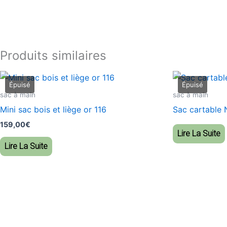
Produits similaires
sac à main
sac à main
Mini sac bois et liège or 116
Sac cartable
159,00
€
Lire La Suite
Lire La Suite