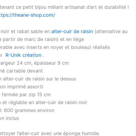
nt ce petit bijou mêlant artisanat d’art et durabilité !
ttps://theane-shop.com/
noir et rabat sable en
alter-cuir de raisin
(alternative au
à partir de marc de raisin) et en liège
rable avec inserts en noyer et bouleau) réalisés
par
R-Unik création
.
largeur 24 cm, épaisseur 9 cm
hé cartable devant
 alter-cuir de raisin sur le dessus
on imprimé assorti
e fermée par zip 15 cm
et réglable en alter-cuir de raisin noir
t: 600 grammes environ
on inclus
ttoyer l’alter-cuir avec une éponge humide.