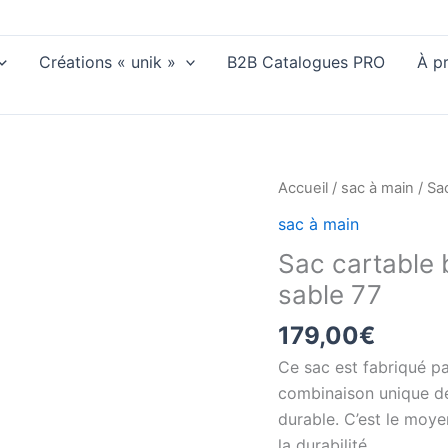
Créations « unik »
B2B Catalogues PRO
À p
Accueil
/
sac à main
/ Sac
sac à main
Sac cartable b
sable 77
179,00
€
Ce sac est fabriqué pa
combinaison unique de 
durable. C’est le moye
la durabilité.