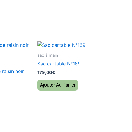
sac à main
Sac cartable N°169
 raisin noir
179,00
€
Ajouter Au Panier