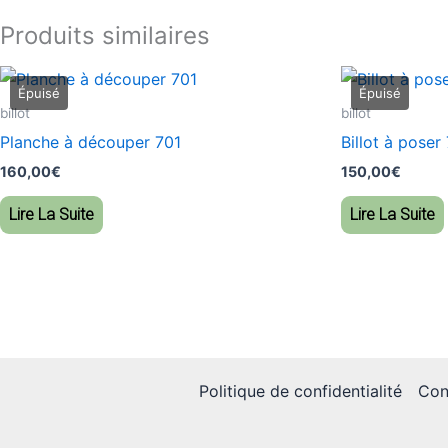
Produits similaires
billot
billot
Planche à découper 701
Billot à poser
160,00
€
150,00
€
Lire La Suite
Lire La Suite
Politique de confidentialité
Con