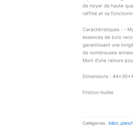
de noyer de haute quali
raffiné et sa fonctionn
Caractéristiques : – M
essences de bois recon
garantissant une long
de nombreuses années 
Muni d’une rainure pou
Dimensions : 44x30x
Finition huilée
Catégories :
billot
,
planc