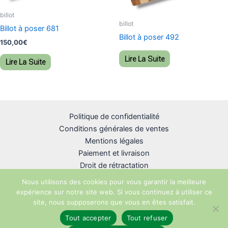
billot
billot
Billot à poser 681
Billot à poser 492
150,00
€
Lire La Suite
Lire La Suite
Politique de confidentialité
Conditions générales de ventes
Mentions légales
Paiement et livraison
Droit de rétractation
Nous utilisons des cookies pour vous garantir la meilleure
expérience sur notre site web. Si vous continuez à utiliser ce
site, nous supposerons que vous en êtes satisfait.
Copyright © 2026 R-unik Création
Tout accepter
Tout refuser