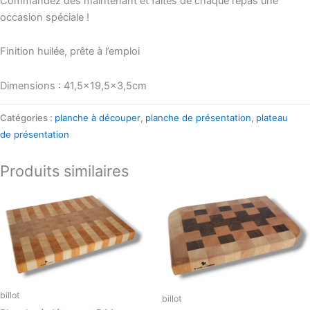
Commandez dès maintenant et faites de chaque repas une
occasion spéciale !
Finition huilée, prête à l’emploi
Dimensions : 41,5×19,5×3,5cm
Catégories :
planche à découper
,
planche de présentation
,
plateau
de présentation
Produits similaires
billot
billot