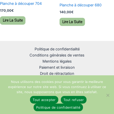
Planche à découper 704
Planche à découper 680
170,00
€
140,00
€
Lire La Suite
Lire La Suite
Politique de confidentialité
Conditions générales de ventes
Mentions légales
Paiement et livraison
Droit de rétractation
Nous utilisons des cookies pour vous garantir la meilleure
expérience sur notre site web. Si vous continuez à utiliser ce
site, nous supposerons que vous en êtes satisfait.
Copyright © 2026 R-unik Création
Tout accepter
Tout refuser
Politique de confidentialité