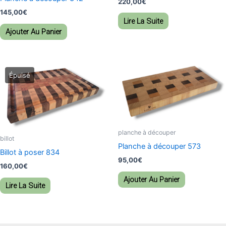
220,00
€
145,00
€
Lire La Suite
Ajouter Au Panier
planche à découper
billot
Planche à découper 573
Billot à poser 834
95,00
€
160,00
€
Ajouter Au Panier
Lire La Suite