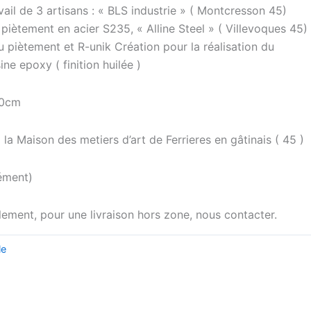
avail de 3 artisans : « BLS industrie » ( Montcresson 45)
piètement en acier S235, « Alline Steel » ( Villevoques 45)
du piètement et R-unik Création pour la réalisation du
ne epoxy ( finition huilée )
80cm
la Maison des metiers d’art de Ferrieres en gâtinais ( 45 )
ément)
alement, pour une livraison hors zone, nous contacter.
le