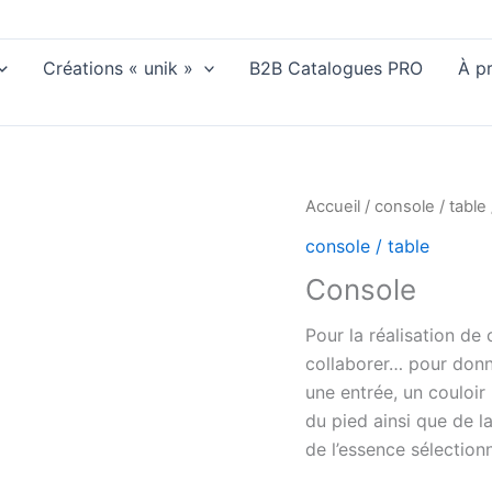
Créations « unik »
B2B Catalogues PRO
À p
Accueil
/
console / table
console / table
Console
Pour la réalisation de c
collaborer… pour donne
une entrée, un couloir
du pied ainsi que de l
de l’essence sélection