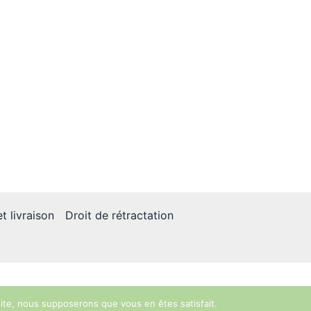
t livraison
Droit de rétractation
 site, nous supposerons que vous en êtes satisfait.