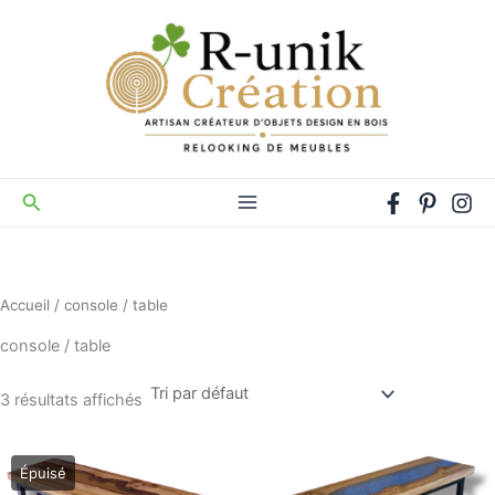
Aller
au
contenu
Rechercher
Accueil
/ console / table
console / table
3 résultats affichés