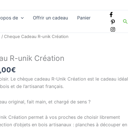
ropos de
Offrir un cadeau
Panier
R
Plage
u
/ Cheque Cadeau R-unik Création
de
prix :
u R-unik Création
45,00€
à
,00
€
320,00€
hoisir. Le chèque cadeau R-Unik Création est le cadeau idéal
ois et de l’artisanat français.
u original, fait main, et chargé de sens ?
ik Création permet à vos proches de choisir librement
ection d’objets en bois artisanaux : planches à découper en