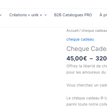
Créations « unik »
B2B Catalogues PRO
À p
quantité
Accueil
/
cheque cadea
de
cheque cadeau
Cheque
Cheque Cadea
Cadeau
R-
45,00
€
–
320
unik
Offrez la liberté de c
Création
pour les amoureux du b
Vous cherchez un cadea
Le chèque cadeau R-Un
parmi toute notre coll