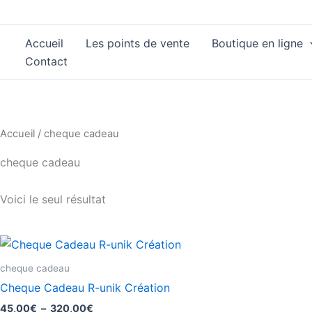
Aller
au
Accueil
Les points de vente
Boutique en ligne
contenu
Contact
Accueil
/ cheque cadeau
cheque cadeau
Voici le seul résultat
Plage
Ce
de
produit
prix :
cheque cadeau
45,00€
a
Cheque Cadeau R-unik Création
à
plusieurs
320,00€
45,00
€
–
320,00
€