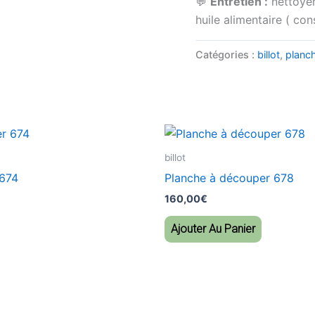
💬
Entretien :
nettoyer
huile alimentaire ( con
Catégories :
billot
,
planc
billot
 674
Planche à découper 678
160,00
€
Ajouter Au Panier