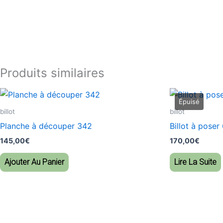
Produits similaires
billot
billot
Planche à découper 342
Billot à poser
145,00
€
170,00
€
Ajouter Au Panier
Lire La Suite