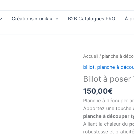
Créations « unik »
B2B Catalogues PRO
À p
Accueil
/
planche à déc
billot
,
planche à déco
Billot à poser
150,00
€
Planche à découper ar
Apportez une touche d
planche à découper ty
Alliant la chaleur du
po
robustesse et praticité