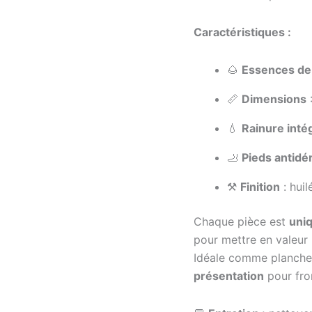
Caractéristiques :
🌰
Essences de
📏
Dimensions
💧
Rainure inté
🦶
Pieds antidé
⚒️
Finition
: huil
Chaque pièce est
uni
pour mettre en valeur 
Idéale comme planche
présentation
pour fro