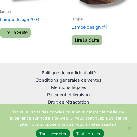
lampe
lampe
Lampe design #46
Lampe design #41
Lire La Suite
Lire La Suite
Politique de confidentialité
Conditions générales de ventes
Mentions légales
Paiement et livraison
Droit de rétractation
Nous utilisons des cookies pour vous garantir la meilleure
expérience sur notre site web. Si vous continuez à utiliser ce
site, nous supposerons que vous en êtes satisfait.
Copyright © 2026 R-unik Création
Tout accepter
Tout refuser