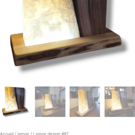
Accueil
/
lampe
/ Lampe design #87