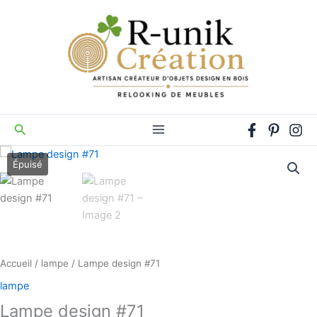
Aller
au
contenu
Rechercher
Accueil
/
lampe
/ Lampe design #71
lampe
Lampe design #71