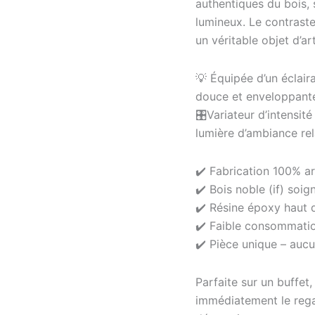
authentiques du bois, 
lumineux. Le contraste
un véritable objet d’art
💡 Équipée d’un éclai
douce et enveloppante
🎛️Variateur d’intensit
lumière d’ambiance rel
✔️ Fabrication 100% ar
✔️ Bois noble (if) soi
✔️ Résine époxy haut
✔️ Faible consommati
✔️ Pièce unique – auc
Parfaite sur un buffet
immédiatement le rega