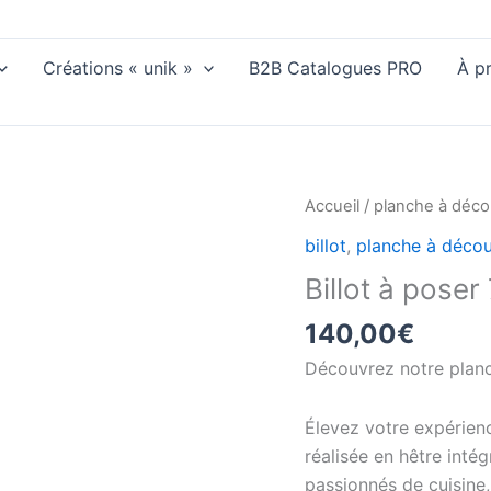
Créations « unik »
B2B Catalogues PRO
À p
Accueil
/
planche à déc
billot
,
planche à déco
Billot à poser
140,00
€
Découvrez notre plan
Élevez votre expérienc
réalisée en hêtre inté
passionnés de cuisine,