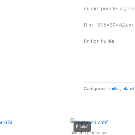
rainure pour le jus, p
Dim : 37,5x30x4,2cm
finition huilée
Catégories :
billot
,
planc
planche à découper