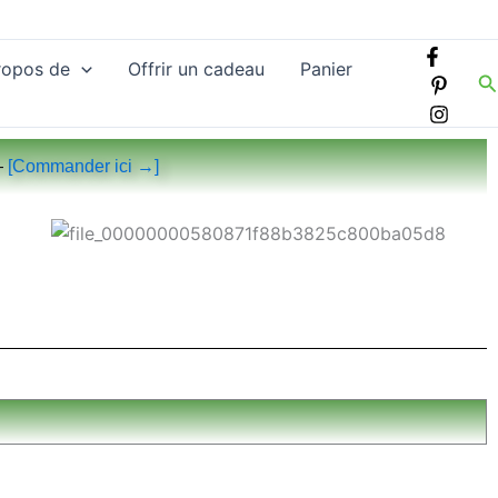
ropos de
Offrir un cadeau
Panier
R
—
[Commander ici →]