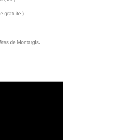
e gratuite )
fêtes de Montargis.