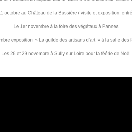
1 octobre au Château de la Bussière ( visite et exposition, entré
Le 1er novembre à la foire des végétaux à Pannes
mbre exposition » La guilde des artisans d’art » à la salle des 
Les 28 et 29 novembre à Sully sur Loire pour la féérie de Noël