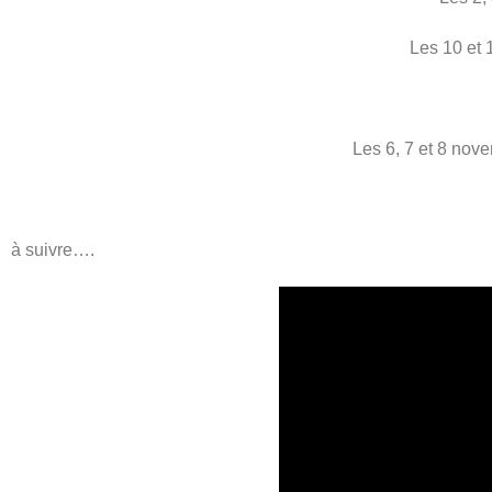
Les 10 et 1
Les 6, 7 et 8 nove
à suivre….