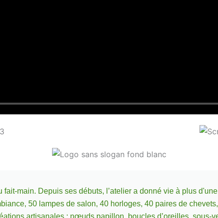
 du fait-main. Depuis ses débuts, l’atelier a donné vie à plus d'
iance, 50 lampes de salon, 40 horloges, 40 paires de chevets
réations artisanales : nœuds papillon, boucles d’oreilles, sous-