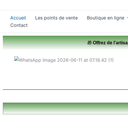
Aller
au
Accueil
Les points de vente
Boutique en ligne
contenu
Contact
🎁
Offrez de l’artisa