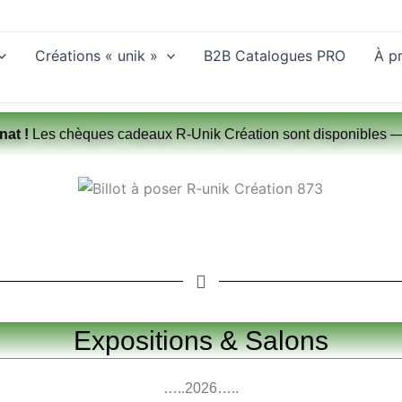
Créations « unik »
B2B Catalogues PRO
À p
nat !
Les chèques cadeaux R-Unik Création sont disponibles 
Expositions & Salons
…..2026…..