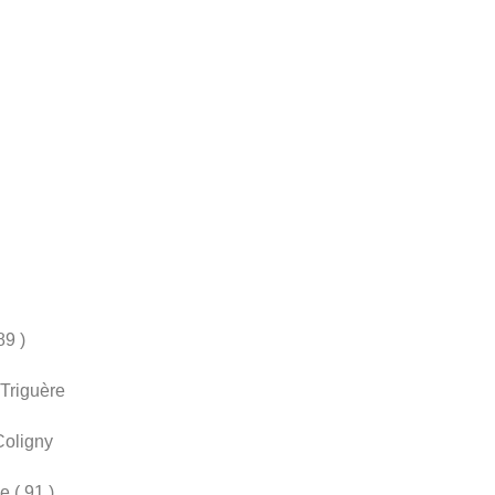
89 )
 Triguère
Coligny
 ( 91 )