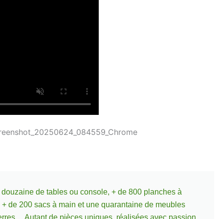
une douzaine de tables ou console, + de 800 planches à
, + de 200 sacs à main et une quarantaine de meubles
verres… Autant de pièces uniques, réalisées avec passion,